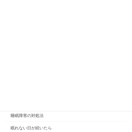
現代人に必要なコミュニケーションの新常識
コミュニケーションと感情的なつながり
新生活・新学期の人間関係
アンガーマネジメント
思春期のイライラ解決法
大人のイライラ対策
幼少期の怒り
思春期特有の怒り
睡眠障害
睡眠障害の対処法
眠れない日が続いたら