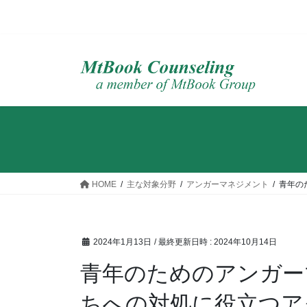
コ
ナ
ン
ビ
テ
ゲ
ン
ー
ツ
シ
へ
ョ
ス
ン
キ
に
ッ
移
HOME
主な対象分野
アンガーマネジメント
青年の
プ
動
2024年1月13日
/ 最終更新日時 :
2024年10月14日
青年のためのアンガー
ちへの対処に役立つア