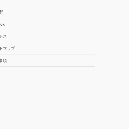
所
ok
セス
トマップ
事項