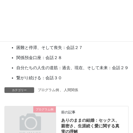
ロマンス：会話２３
喜びと感謝：会話２４
尊重：会話２５
謝罪と赦し：会話２６
困難と停滞、そして喪失：会話２７
関係預金口座：会話２８
自分たちの人生の道筋：過去、現在、そして未来：会話２９
繋がり続ける：会話３０
プログラム例
、
人間関係
カテゴリー
プログラム例
前の記事
ありのままの結婚：セックス、
親密さ、生涯続く愛に関する真
実の理解