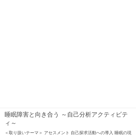
ンを向上させ、絆を深めるためのシンプル・
エクササイズ
近年日本では、夫婦の3組に1組が離婚していること、ご存知でし
たか？ たとえ愛し合っている夫婦であっても、長年共に暮らして
いくうちに、関係が軽薄になったり、すれ違いが生じたりするこ
とがあります。些細なことですぐ喧嘩になって […]
2021年12月7日
プログラム例
薬物/アルコール依存症
＜取り扱いテーマ＞
2021年12月7日
プログラム例
睡眠障害と向き合う ～自己分析アクティビテ
ィ～
＜取り扱いテーマ＞ アセスメント 自己探求活動への導入 睡眠の現