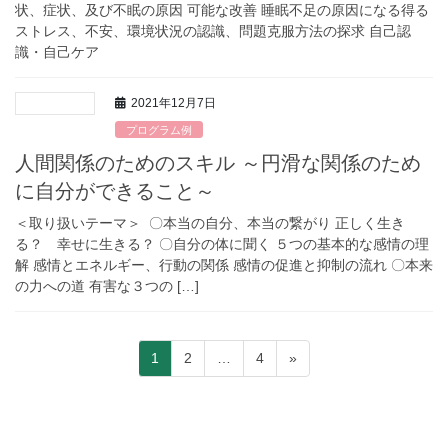
状、症状、及び不眠の原因 可能な改善 睡眠不足の原因になる得る
ストレス、不安、環境状況の認識、問題克服方法の探求 自己認
識・自己ケア
2021年12月7日
プログラム例
人間関係のためのスキル ～円滑な関係のため
に自分ができること～
＜取り扱いテーマ＞ 〇本当の自分、本当の繋がり 正しく生き
る？ 幸せに生きる？ 〇自分の体に聞く ５つの基本的な感情の理
解 感情とエネルギー、行動の関係 感情の促進と抑制の流れ 〇本来
の力への道 有害な３つの […]
投
固
固
固
1
2
…
4
»
稿
定
定
定
ペ
ペ
ペ
の
ー
ー
ー
ペ