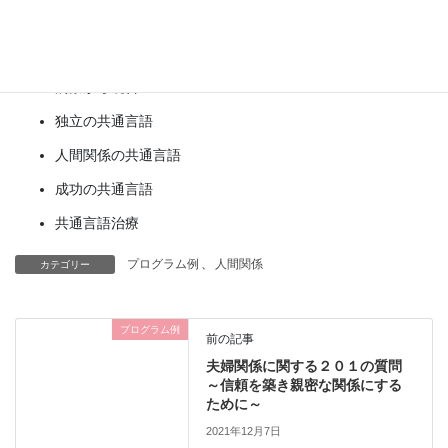
コアトラウマ
3. リコネクションへの道のり
洞察から統合へ
独立の共通言語
人間関係の共通言語
成功の共通言語
共通言語治療
プログラム例
、
人間関係
カテゴリー
プログラム例
前の記事
夫婦関係に関する２０１の質問
～信頼を築き親密な関係にする
ために～
2021年12月7日