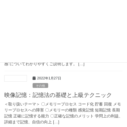
な面 Part2：カウンセ […]
2022年1月27日
その他
自己肯定感・自尊心を高める6本の柱
最近あちこちで耳にすることが多くなった“自己肯定感”。 高いほ
うがいいってよく聞くけど、そもそもどんなものなの？どうした
ら上げられるの？ そんな疑問にお答えすべく、今回は“自己肯定
感”についてわかりやすくご説明します。 […]
2022年1月27日
その他
映像記憶：記憶法の基礎と上級テクニック
＜取り扱いテーマ＞ 〇メモリープロセス コード化 貯蓄 回復 メモ
リープロセスへの障害 〇メモリーの種類 感覚記憶 短期記憶 長期
記憶 正確に記憶する能力 〇正確な記憶のメリット 学問上の利益、
詳細まで記憶、自信の向上 […]